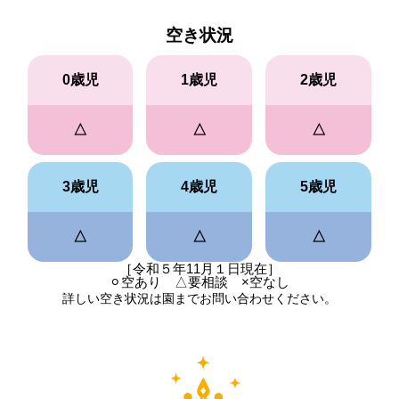
空き状況
0歳児
1歳児
2歳児
△
△
△
3歳児
4歳児
5歳児
△
△
△
［令和５年11月１日現在］
⚪︎空あり △要相談 ×空なし
詳しい空き状況は園までお問い合わせください。