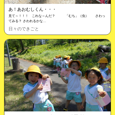
あ！あおむしくん・・・
見て～！！！ これな～んだ？ 「むち」（虫） さわっ
てみる？ さわれるかな…
日々のできごと