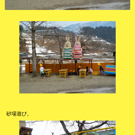
砂場遊び。