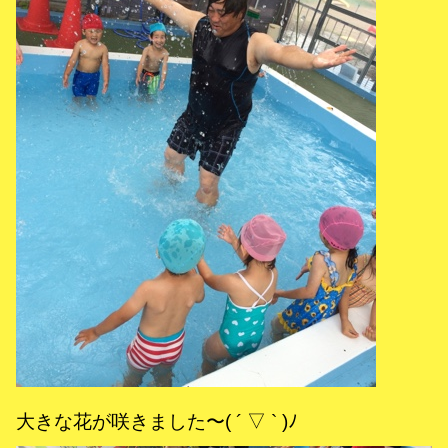
大きな花が咲きました〜( ´ ▽ ` )ﾉ