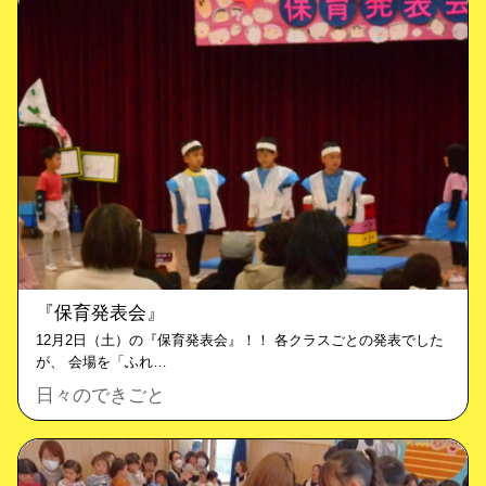
『保育発表会』
12月2日（土）の『保育発表会』！！ 各クラスごとの発表でした
が、 会場を「ふれ…
日々のできごと