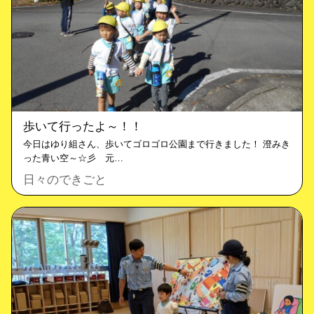
歩いて行ったよ～！！
今日はゆり組さん、歩いてゴロゴロ公園まで行きました！ 澄みき
った青い空～☆彡 元…
日々のできごと