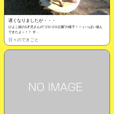
遅くなりましたが・・・
ひよこ組の1才児さんの”ゴロゴロ公園”の様子！！ いっぱい遊ん
できたよ～！！ す…
日々のできごと