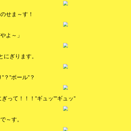
にのせま～す！
だやよ～」
”とにぎります。
”？”ボール”？
にぎって！！！”ギュッ””ギュッ”
話で～す。