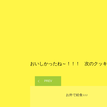
おいしかったね～！！！ 次のクッ
PREV
お外で給食♪♪♪