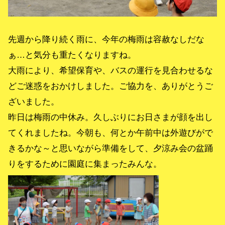
先週から降り続く雨に、今年の梅雨は容赦なしだな
ぁ…と気分も重たくなりますね。
大雨により、希望保育や、バスの運行を見合わせるな
どご迷惑をおかけしました。ご協力を、ありがとうご
ざいました。
昨日は梅雨の中休み。久しぶりにお日さまが顔を出し
てくれましたね。今朝も、何とか午前中は外遊びがで
きるかな～と思いながら準備をして、夕涼み会の盆踊
りをするために園庭に集まったみんな。