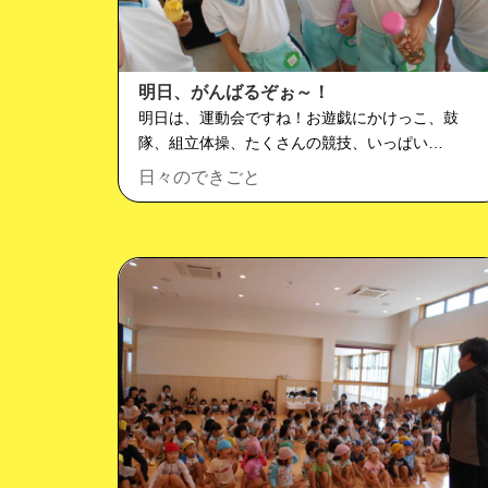
明日、がんばるぞぉ～！
明日は、運動会ですね！お遊戯にかけっこ、鼓
隊、組立体操、たくさんの競技、いっぱい…
日々のできごと