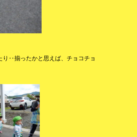
たり‥揃ったかと思えば、チョコチョ