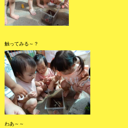
触ってみる～？
わあ～～