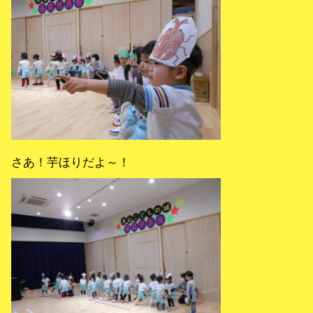
さあ！芋ほりだよ～！