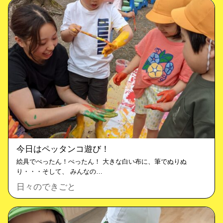
今日はペッタンコ遊び！
絵具でぺったん！ぺったん！ 大きな白い布に、筆でぬりぬ
り・・・そして、 みんなの…
日々のできごと