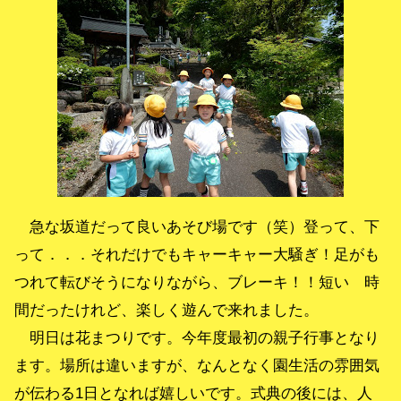
急な坂道だって良いあそび場です（笑）登って、下
って．．．それだけでもキャーキャー大騒ぎ！足がも
つれて転びそうになりながら、ブレーキ！！短い 時
間だったけれど、楽しく遊んで来れました。
明日は花まつりです。今年度最初の親子行事となり
ます。場所は違いますが、なんとなく園生活の雰囲気
が伝わる1日となれば嬉しいです。式典の後には、人