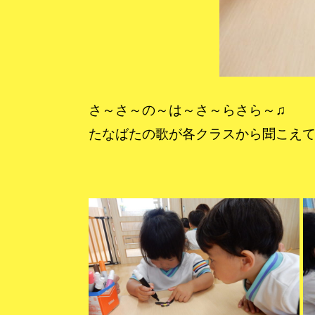
さ～さ～の～は～さ～らさら～♫
たなばたの歌が各クラスから聞こえて