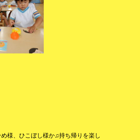
ひめ様、ひこぼし様か♫持ち帰りを楽し